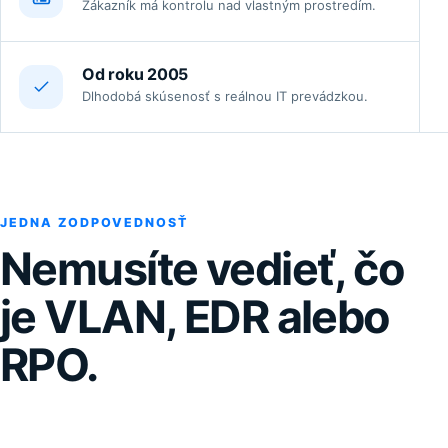
Zákazník má kontrolu nad vlastným prostredím.
Od roku 2005
Dlhodobá skúsenosť s reálnou IT prevádzkou.
JEDNA ZODPOVEDNOSŤ
Nemusíte vedieť, čo
je VLAN, EDR alebo
RPO.