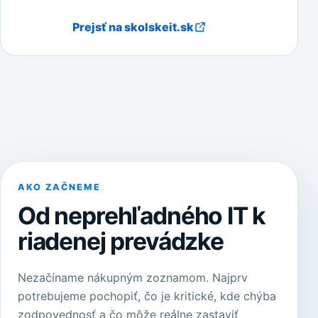
Prejsť na skolskeit.sk
AKO ZAČNEME
Od neprehľadného IT k
riadenej prevádzke
Nezačíname nákupným zoznamom. Najprv
potrebujeme pochopiť, čo je kritické, kde chýba
zodpovednosť a čo môže reálne zastaviť