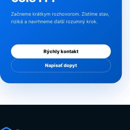
Začneme krátkym rozhovorom. Zistíme stav,
riziká a navrhneme ďalší rozumný krok.
Rýchly kontakt
Napísať dopyt