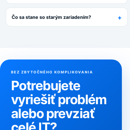
Čo sa stane so starým zariadením?
BEZ ZBYTOČNÉHO KOMPLIKOVANIA
Potrebujete
vyriešiť problém
alebo prevziať
celé IT?