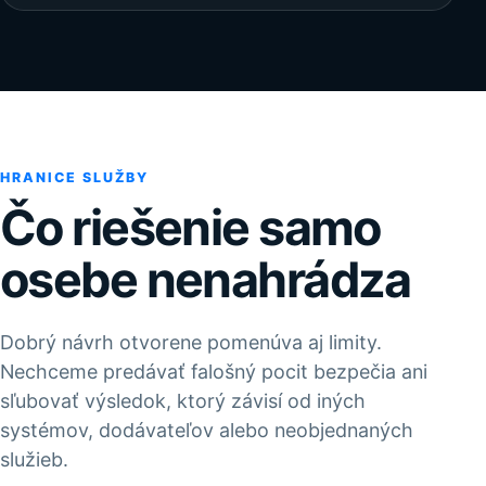
HRANICE SLUŽBY
Čo riešenie samo
osebe nenahrádza
Dobrý návrh otvorene pomenúva aj limity.
Nechceme predávať falošný pocit bezpečia ani
sľubovať výsledok, ktorý závisí od iných
systémov, dodávateľov alebo neobjednaných
služieb.