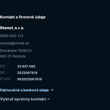
Kontakt a firemné údaje
Stonet, s.r.o.
0905 650 113
stonet@stonet.sk
Drevárska 1649/23
902 01 Pezinok
IČO
35 957 085
DIČ
2022067619
IČ DPH
SK2022067619
Fakturačné a bankové údaje
Vybrať správny kontakt