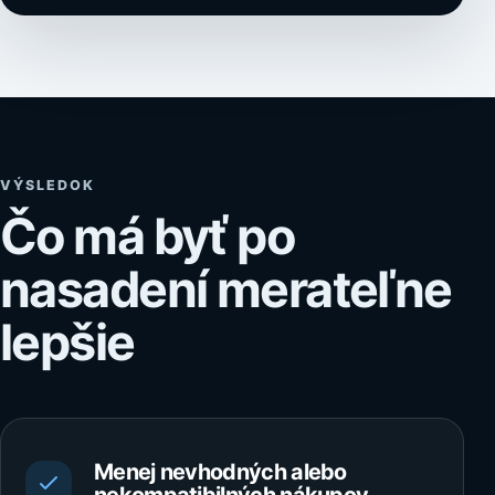
VÝSLEDOK
Čo má byť po
nasadení merateľne
lepšie
Menej nevhodných alebo