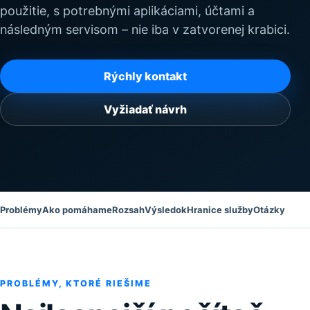
použitie, s potrebnými aplikáciami, účtami a
následným servisom – nie iba v zatvorenej krabici.
Rýchly kontakt
Vyžiadať návrh
Problémy
Ako pomáhame
Rozsah
Výsledok
Hranice služby
Otázky
PROBLÉMY, KTORÉ RIEŠIME